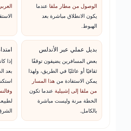
الوصول من مطار ملقا
عندما
العربي
يكون الانطلاق مباشرة بعد
الاستق
الهبوط.
بديل عملي عبر الأندلس
امتدا
بعض المسافرين يضيفون توقفًا
إذا كا
ثقافيًا أو عائليًا في الطريق، ولهذا
بعد ال
يمكن الاستفادة من
هذا المسار
استك
من ملقا إلى إشبيلية
عندما تكون
وفالنس
الخطة مرنة وليست مباشرة
لطبيعة
بالكامل.
الشرق