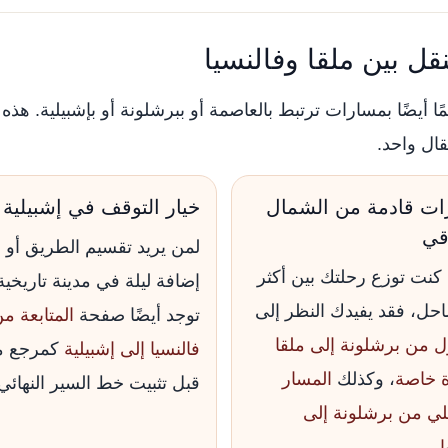
قل بين ملقا وفالنسيا
مًا أيضًا بمسارات ترتبط بالعاصمة أو ببرشلونة أو بإشبيلية. 
ال واحد.
ت قادمة من الشمال
خيار التوقف في إشبيلية
قي
لمن يريد تقسيم الطريق أو
ا كنت توزع رحلتك بين أكثر
إضافة ليلة في مدينة تاريخية
ل، فقد يفيدك النظر إلى
توجد أيضًا صفحة
المتابعة م
 من برشلونة إلى ملقا
فالنسيا إلى إشبيلية
كمرجع م
ة خاصة
، وكذلك
المسار
قبل تثبيت خط السير النهائي
لي من برشلونة إلى
ا
.