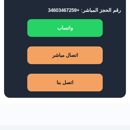
رقم الحجز المباشر: +34603467259
واتساب
اتصال مباشر
اتصل بنا