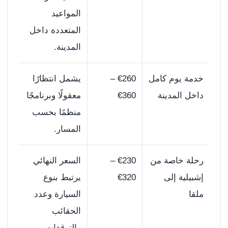
المواعيد
المتعددة داخل
المدينة.
خدمة يوم كامل
€260 –
يشمل انتظارًا
داخل المدينة
€360
معقولًا وبرنامجًا
منظمًا بحسب
المسار.
رحلة خاصة من
€230 –
السعر النهائي
إشبيلية إلى
€320
يرتبط بنوع
ملقا
السيارة وعدد
الحقائب
والتوقفات.